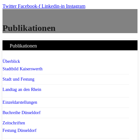
Twitter
Facebook-f
Linkedin-in
Instagram
Publikationen
Publikationen
Überblick
Stadtbild Kaiserswerth
Stadt und Festung
Landtag an den Rhein
Einzeldarstellungen
Buchreihe Düsseldorf
Zeitschriften
Festung Düsseldorf