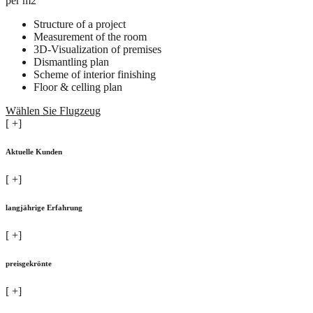
per m2
Structure of a project
Measurement of the room
3D-Visualization of premises
Dismantling plan
Scheme of interior finishing
Floor & celling plan
Wählen Sie Flugzeug
[
+]
Aktuelle Kunden
[
+]
langjährige Erfahrung
[
+]
preisgekrönte
[
+]