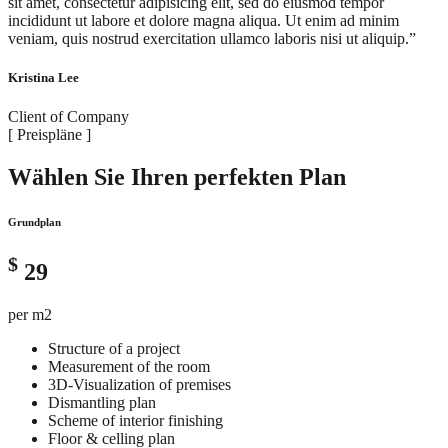
sit amet, consectetur adipisicing elit, sed do eiusmod tempor
incididunt ut labore et dolore magna aliqua. Ut enim ad minim
veniam, quis nostrud exercitation ullamco laboris nisi ut aliquip.”
Kristina Lee
Client of Company
[ Preispläne ]
Wählen Sie Ihren perfekten Plan
Grundplan
$
29
per m2
Structure of a project
Measurement of the room
3D-Visualization of premises
Dismantling plan
Scheme of interior finishing
Floor & celling plan