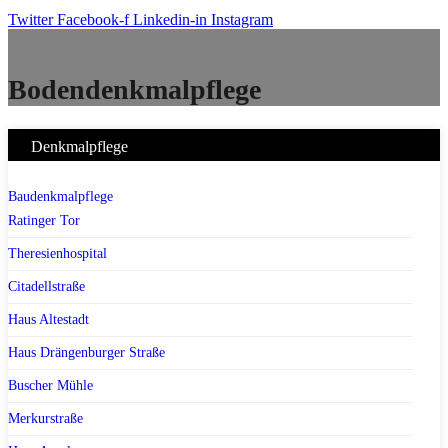
Twitter
Facebook-f
Linkedin-in
Instagram
Bodendenkmalpflege
Denkmalpflege
Baudenkmalpflege
Ratinger Tor
Theresienhospital
Citadellstraße
Haus Altestadt
Haus Drängenburger Straße
Buscher Mühle
Merkurstraße