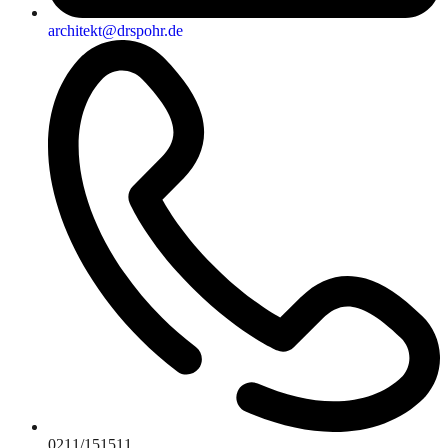
architekt@drspohr.de
0211/151511