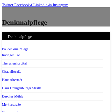
Twitter
Facebook-f
Linkedin-in
Instagram
Denkmalpflege
Denkmalpflege
Baudenkmalpflege
Ratinger Tor
Theresienhospital
Citadellstraße
Haus Altestadt
Haus Drängenburger Straße
Buscher Mühle
Merkurstraße