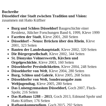
Buchreihe
Düsseldorf eine Stadt zwischen Tradition und Vision:
zusammen mit Hatto Küffner
Burg und Schloss Düsseldorf
Baugeschichte einer
Residenz, Jülicher Forschungen Band 6, 1999, Kleve 1999
Facetten der Stadt
, Kleve 2001, 260 Seiten
Düsseldorf – Neuss: Brücken über den Rhein
, Kleve
2001, 323 Seiten
Bauten der Landeshauptstadt
, Kleve 2002, 320 Seiten
Die Bürgergesellschaft
, Kleve 2002, 344 Seiten
St. Dionysius Volmerswerth, Kirchen und
Orgelgeschichte
, Kleve 2003, 160 Seiten
Düsseldorfer Persönlichkeiten
, Kleve 2004, 248 Seiten
Düsseldorfer von Welt
, Kleve 2004, 280 Seiten
Burg, Schloss und Galerie
, Kleve 2005, 268 Seiten
Düsseldorfer von Welt, Sonderausgabe zum
Weltjugendtag
, Kleve 2005, 280 Seiten
Das Luisengymnasium Düsseldorf,
Goch 2007, Fluck-
Spohr, 216 Seiten
Das Rathaus 1288 – 2013
, Goch 2013, Edmund Spohr und
Hatto Küffner, 176 Seiten
Rathauskompendium
, Goch 2015, 292 Seiten