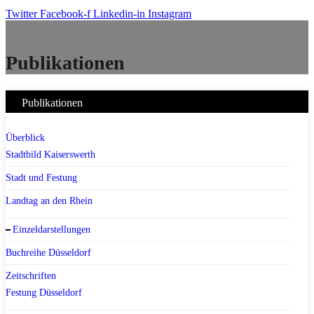
Twitter
Facebook-f
Linkedin-in
Instagram
Publikationen
Publikationen
Überblick
Stadtbild Kaiserswerth
Stadt und Festung
Landtag an den Rhein
Einzeldarstellungen
Buchreihe Düsseldorf
Zeitschriften
Festung Düsseldorf