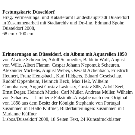
Festungskarte Düsseldorf
Hrsg. Vermessungs- und Katasteramt Landeshauptstadt Düsseldorf
in Zusammenarbeit mit Stadtarchiv und Dr.-Ing. Edmund Spohr,
Düsseldorf 2008,
68 cm x 100 cm
Erinnerungen an Düsseldorf, ein Album mit Aquarellen 1858
von Alwine Schreodter, Adolf Schroedter, Balduin Wolf, August
von Wille, Albert Flamm, Caspar Johann Nepomuk Scheuren,
Alexander Michelis, August Weber, Oswald Achenbach, Friedrich
Heunert, Franz Hengsbach, Karl Hildgers, Eduard Geselschap,
Rudolf Oppenheim, Heinrich Beck, Max Heß, Wilhelm
Camphausen, August Gustav Lasinsky, Gustav Süß, Adolf Seel,
Ernst Deger, Heinrich Mücke, Carl Müller, Andreas Müller, Wilhelm
von Schadow. – Limitierte Faksimile-Ausgabe nach dem Original
von 1858 aus dem Besitz der Königin Stephanie von Portugal
zusammen mit Hatto Küffner, Bilderläuterungen: zusammen mit
Marianne Küffner
Lisboa/Düsseldorf 2008, 18 Seiten Text, 24 Kunstdruckblätter