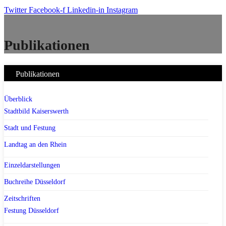
Twitter
Facebook-f
Linkedin-in
Instagram
Publikationen
Publikationen
Überblick
Stadtbild Kaiserswerth
Stadt und Festung
Landtag an den Rhein
Einzeldarstellungen
Buchreihe Düsseldorf
Zeitschriften
Festung Düsseldorf