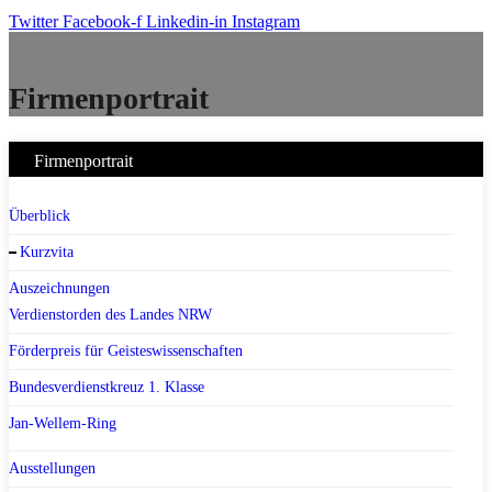
Twitter
Facebook-f
Linkedin-in
Instagram
Firmenportrait
Firmenportrait
Überblick
Kurzvita
Auszeichnungen
Verdienstorden des Landes NRW
Förderpreis für Geisteswissenschaften
Bundesverdienstkreuz 1. Klasse
Jan-Wellem-Ring
Ausstellungen